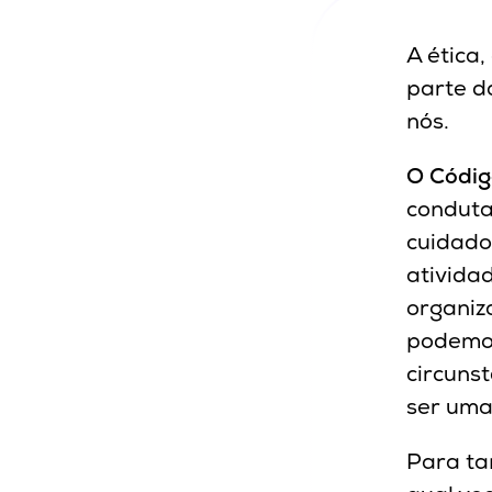
A ética
parte d
nós.
O Códig
conduta
cuidado
ativida
organiz
podemos
circuns
ser uma
Para ta