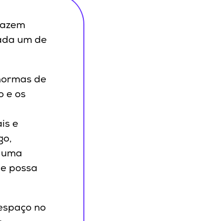
 fazem
ada um de
 normas de
 e os
is e
go,
m uma
ue possa
 espaço no