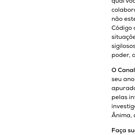
qual vo
colabor
não est
Código 
situaçõ
sigiloso
poder, 
O Canal
seu ano
apurado
pelas i
investi
Ânima, 
Faça su