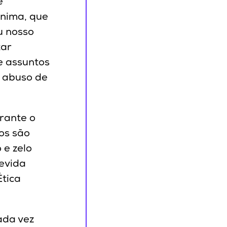
e
Ânima, que
u nosso
tar
e assuntos
, abuso de
rante o
os são
 e zelo
devida
Ética
ada vez