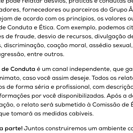
cê pode relatar desvios, práticas e condutas d
adores, fornecedores ou parceiros do Grupo 
ejam de acordo com os princípios, os valores o
de Conduta e Ética. Com exemplo, podemos ci
es de fraude, desvio de recursos, divulgação d
s, discriminação, coação moral, assédio sexual
agressão, entre outros.
 de Conduta
é um canal independente, que ga
nimato, caso você assim deseje. Todos os relat
s de forma séria e profissional, com descrição
nformações por você disponibilizadas. Após a 
gação, o relato será submetido à Comissão de 
que tomará as medidas cabíveis.
a parte!
Juntos construiremos um ambiente c