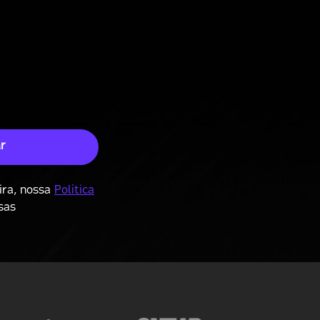
r
ira, nossa
Política
sas